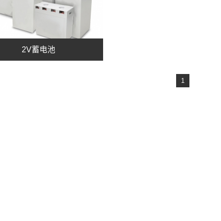
2V蓄电池
1