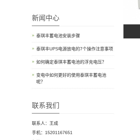
新闻中心
泰琪丰蓄电池安装步骤
泰琪丰UPS电源放电的7个操作注意事项
如何确定泰琪丰蓄电池的浮充电压？
变电中如何更好的使用泰琪丰蓄电池
呢？
联系我们
联系人：王成
手机：15201167651