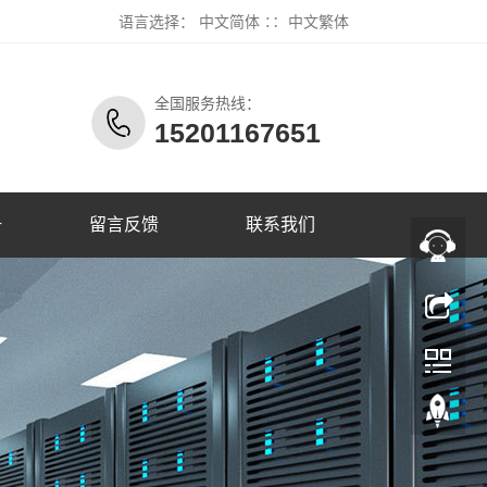
语言选择：
中文简体
∷
中文繁体
全国服务热线：
15201167651
册
留言反馈
联系我们